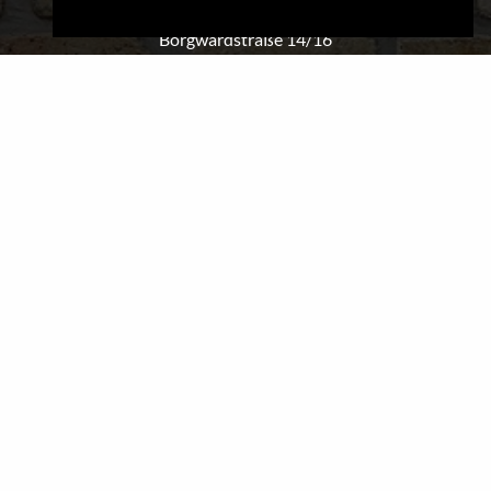
Bauunternehmen Dipl.-Ing. Matthias Gödecke
Borgwardstraße 14/16
21365 Adendorf
Tel.: 0 41 31 - 18 10 7